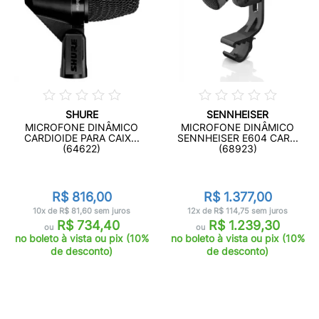
SHURE
SENNHEISER
MICROFONE DINÂMICO
MICROFONE DINÂMICO
CARDIOIDE PARA CAIX...
SENNHEISER E604 CAR...
(64622)
(68923)
R$ 816,00
R$ 1.377,00
10x de R$ 81,60 sem juros
12x de R$ 114,75 sem juros
R$ 734,40
R$ 1.239,30
ou
ou
no boleto à vista ou pix (10%
no boleto à vista ou pix (10%
de desconto)
de desconto)