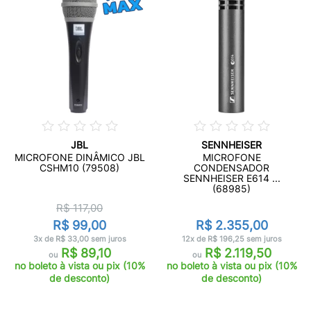
JBL
SENNHEISER
MICROFONE DINÂMICO JBL
MICROFONE
CSHM10 (79508)
CONDENSADOR
SENNHEISER E614 ...
(68985)
R$ 117,00
R$ 99,00
R$ 2.355,00
3x de R$ 33,00 sem juros
12x de R$ 196,25 sem juros
R$ 89,10
R$ 2.119,50
ou
ou
no boleto à vista ou pix (10%
no boleto à vista ou pix (10%
de desconto)
de desconto)