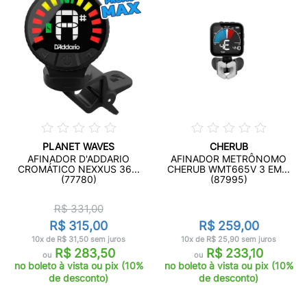
PLANET WAVES
CHERUB
AFINADOR D'ADDARIO
AFINADOR METRÔNOMO
CROMÁTICO NEXXUS 36...
CHERUB WMT665V 3 EM...
(77780)
(87995)
R$ 331,00
R$ 315,00
R$ 259,00
10x de R$ 31,50 sem juros
10x de R$ 25,90 sem juros
R$ 283,50
R$ 233,10
ou
ou
no boleto à vista ou pix (10%
no boleto à vista ou pix (10%
de desconto)
de desconto)