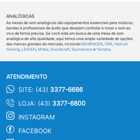
ANALÓGICAS
As mesas de som analógicas são equipamentos essenciais para músicos,
bandas e profissionais de áudio que desejam controlar e mixar o som ao
vivo de forma precisa. Se você está em busca de uma mesa de som
analógica de alta qualidade, aqui temos uma ampla variedade de opções
das marcas grandes do mercado, incluindo
BEHRINGER
,
DBR
,
Helicon
Gaming
,
LEXSEN
,
Midas
,
Soundcraft
,
Soundvoice
e
Yamaha
.
ATENDIMENTO
SITE: (43)
3377-6686
LOJA: (43)
3377-6800
INSTAGRAM
FACEBOOK