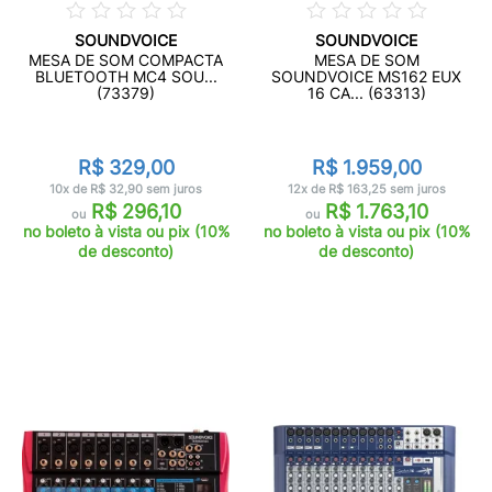
SOUNDVOICE
SOUNDVOICE
MESA DE SOM COMPACTA
MESA DE SOM
BLUETOOTH MC4 SOU...
SOUNDVOICE MS162 EUX
(73379)
16 CA... (63313)
R$ 329,00
R$ 1.959,00
10x de R$ 32,90 sem juros
12x de R$ 163,25 sem juros
R$ 296,10
R$ 1.763,10
ou
ou
no boleto à vista ou pix (10%
no boleto à vista ou pix (10%
de desconto)
de desconto)