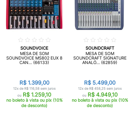
SOUNDVOICE
SOUNDCRAFT
MESA DE SOM
MESA DE SOM
SOUNDVOICE MS802 EUX 8
SOUNDCRAFT SIGNATURE
CAN... (66133)
ANALÓ... (62859)
R$ 1.399,00
R$ 5.499,00
12x de R$ 116,58 sem juros
12x de R$ 458,25 sem juros
R$ 1.259,10
R$ 4.949,10
ou
ou
no boleto à vista ou pix (10%
no boleto à vista ou pix (10%
de desconto)
de desconto)