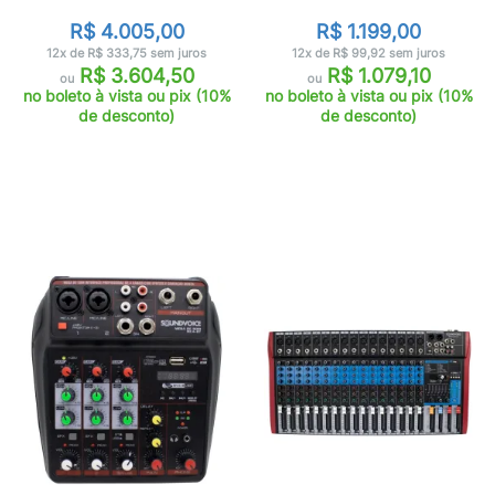
R$ 4.005,00
R$ 1.199,00
12x de R$ 333,75 sem juros
12x de R$ 99,92 sem juros
R$ 3.604,50
R$ 1.079,10
ou
ou
no boleto à vista ou pix (10%
no boleto à vista ou pix (10%
de desconto)
de desconto)