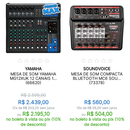
YAMAHA
SOUNDVOICE
MESA DE SOM YAMAHA
MESA DE SOM COMPACTA
MG12XUK 12 CANAIS 1...
BLUETOOTH MC6 SOU...
(66620)
(73378)
R$ 2.599,00
R$ 2.439,00
R$ 560,00
12x de R$ 203,25 sem juros
10x de R$ 56,00 sem juros
R$ 2.195,10
R$ 504,00
ou
ou
no boleto à vista ou pix (10%
no boleto à vista ou pix (10%
de desconto)
de desconto)