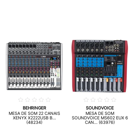
BEHRINGER
SOUNDVOICE
MESA DE SOM 22 CANAIS
MESA DE SOM
XENYX X2222USB B...
SOUNDVOICE MS602 EUX 6
(48234)
CAN... (63976)