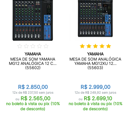
YAMAHA
YAMAHA
MESA DE SOM YAMAHA
MESA DE SOM ANALÓGICA
MG12 ANALÓGICA 12 C...
YAMAHA MG12XU 12...
(55602)
(55603)
R$ 2.850,00
R$ 2.999,00
12x de R$ 237,50 sem juros
12x de R$ 249,92 sem juros
R$ 2.565,00
R$ 2.699,10
ou
ou
no boleto à vista ou pix (10%
no boleto à vista ou pix (10%
de desconto)
de desconto)