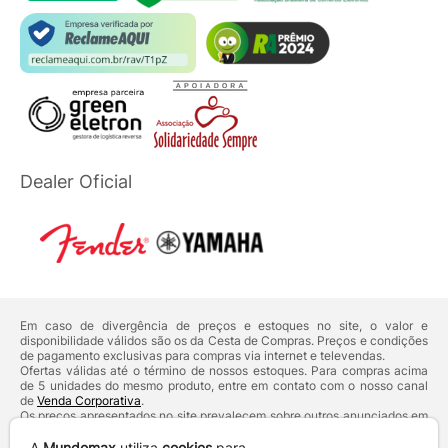
Dealer Oficial
Em caso de divergência de preços e estoques no site, o valor e
disponibilidade válidos são os da Cesta de Compras. Preços e condições
de pagamento exclusivas para compras via internet e televendas.
Ofertas válidas até o término de nossos estoques. Para compras acima
de 5 unidades do mesmo produto, entre em contato com o nosso canal
de
Venda Corporativa
.
Os preços apresentados no site prevalecem sobre outros anunciados em
qualquer outro meio de comunicação ou sites de buscas. Código de
Defesa do Consumidor:
Lei nº 8.078.
A
Mundomax
utiliza
cookies
para