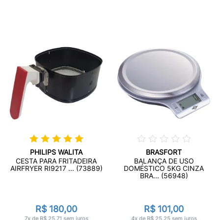
PHILIPS WALITA
BRASFORT
CESTA PARA FRITADEIRA
BALANÇA DE USO
AIRFRYER RI9217 ... (73889)
DOMÉSTICO 5KG CINZA
BRA... (56948)
R$ 180,00
R$ 101,00
7x de R$ 25,71 sem juros
4x de R$ 25,25 sem juros