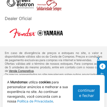
Dealer Oficial
Em caso de divergência de preços e estoques no site, o valor e
disponibilidade válidos são os da Cesta de Compras. Preços e condições
X
de pagamento exclusivas para compras via internet e televendas.
Ofertas válidas até o término de nossos estoques. Para compras acima
de 5 unidades do mesmo produto, entre em contato com o nosso canal
de
Venda Corporativa
.
DÚVIDAS?
Os preços apresentados no site prevalecem sobre outros anunciados em
qualquer outro meio de comunicação ou sites de buscas. Código de
Defesa do Consumidor:
Lei nº 8.078.
A
Mundomax
utiliza
cookies
para
Vendas sujeitas à confirmação de dados e análises de crédito e risco.
personalizar anúncios e melhorar a sua
continuar
experiência no site. Ao continuar
Razão Social: Hayamax Distribuidora de Produtos Eletrônicos Ltda -
e fechar
CNPJ: 01.725.627/0002-53 - Endereço: R. Senador Souza Naves, 9 -
navegando, você concorda com a
Centro - CEP: 86010-921 - Londrina / PR
nossa
Política de Privacidade
.
Mundomax. 2007 - 2026 - Todos os direitos reservados. - Fotos e
Logotipos aqui veiculados são de propriedade da Mundomax e seus