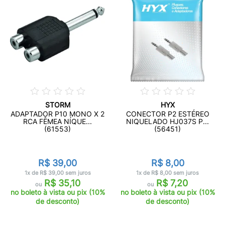
STORM
HYX
ADAPTADOR P10 MONO X 2
CONECTOR P2 ESTÉREO
RCA FÊMEA NÍQUE...
NIQUELADO HJ037S P...
(61553)
(56451)
R$ 39,00
R$ 8,00
1x de R$ 39,00 sem juros
1x de R$ 8,00 sem juros
R$ 35,10
R$ 7,20
ou
ou
no boleto à vista ou pix (10%
no boleto à vista ou pix (10%
de desconto)
de desconto)