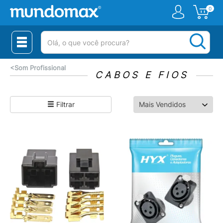
0
(pesquisar)
<
Som Profissional
CABOS E FIOS
Filtrar