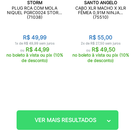
STORM
SANTO ANGELO
PLUG RCA COM MOLA
CABO XLR MACHO X XLR
NIQUEL PGRC0024 STOR...
FÊMEA 0,91M NINJA...
(71038)
(75510)
R$ 49,99
R$ 55,00
1x de R$ 49,99 sem juros
2x de R$ 27,50 sem juros
R$ 44,99
R$ 49,50
ou
ou
no boleto à vista ou pix (10%
no boleto à vista ou pix (10%
de desconto)
de desconto)
VER MAIS RESULTADOS