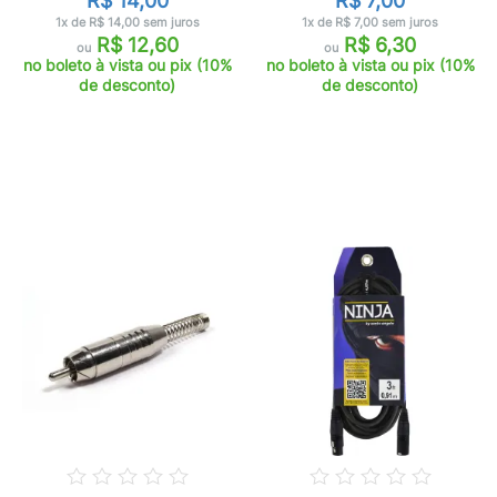
R$ 14,00
R$ 7,00
1x de R$ 14,00 sem juros
1x de R$ 7,00 sem juros
R$ 12,60
R$ 6,30
ou
ou
no boleto à vista ou pix (10%
no boleto à vista ou pix (10%
de desconto)
de desconto)