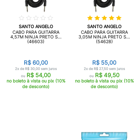
SANTO ANGELO
SANTO ANGELO
CABO PARA GUITARRA
CABO PARA GUITARRA
4,57M NINJA PRETO S...
3,05M NINJA PRETO S...
(46603)
(54628)
R$ 60,00
R$ 55,00
2x de R$ 30,00 sem juros
2x de R$ 27,50 sem juros
R$ 54,00
R$ 49,50
ou
ou
no boleto à vista ou pix (10%
no boleto à vista ou pix (10%
de desconto)
de desconto)