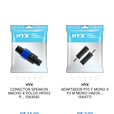
HYX
HYX
CONECTOR SPEAKON
ADAPTADOR P10 F MONO X
MACHO 4 PÓLOS HP002
P2 M MONO HA035...
P... (56456)
(56477)