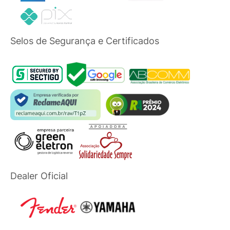
Selos de Segurança e Certificados
Dealer Oficial