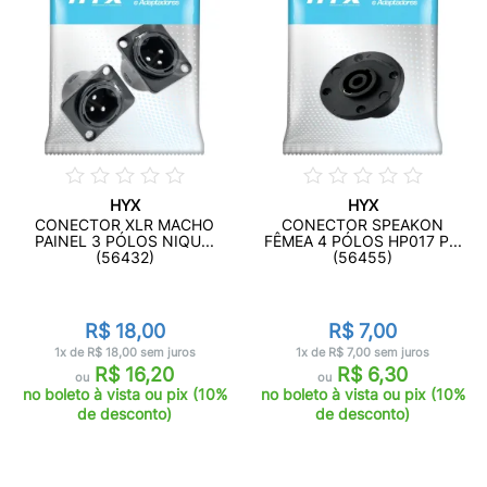
HYX
HYX
CONECTOR XLR MACHO
CONECTOR SPEAKON
PAINEL 3 PÓLOS NIQU...
FÊMEA 4 PÓLOS HP017 P...
(56432)
(56455)
R$ 18,00
R$ 7,00
1x de R$ 18,00 sem juros
1x de R$ 7,00 sem juros
R$ 16,20
R$ 6,30
ou
ou
no boleto à vista ou pix (10%
no boleto à vista ou pix (10%
de desconto)
de desconto)