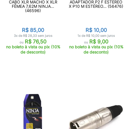
CABO XLR MACHO X XLR
ADAPTADOR P2 F ESTÉREO
FÊMEA 7,62M NINJA...
X P10 M ESTÉREO... (56476)
(46596)
R$ 85,00
R$ 10,00
3x de R$ 28,33 sem juros
1x de R$ 10,00 sem juros
R$ 76,50
R$ 9,00
ou
ou
no boleto à vista ou pix (10%
no boleto à vista ou pix (10%
de desconto)
de desconto)