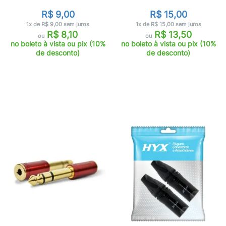
R$ 9,00
R$ 15,00
1x de R$ 9,00 sem juros
1x de R$ 15,00 sem juros
R$ 8,10
R$ 13,50
ou
ou
no boleto à vista ou pix (10%
no boleto à vista ou pix (10%
de desconto)
de desconto)